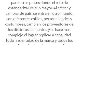
para otros países donde el reto de
estandarizar es aun mayor. Al crecer y
cambiar de país, se entra en otro mundo,
con diferentes estilos, personalidades y
costumbres, cambian los proveedores de
los distintos elementos y se hace más
complejo el lograr replicar a cabalidad
toda la identidad de la marca y todos los
elementos estructurales que con el paso
del tiempo y con la experiencia obtenida
dentro de la práctica del día, permitió
consolidar un punto de venta exitoso
para la prestigiosa cadena Farmatodo.
Finalmente, este documento debía ser
una pieza abierta, que pudiera seguir
siendo alimentada por el propio equipo
interno de Farmatodo, que debía seguir
actualizando dicho manual, con nuevas
inclusiones y posibles modificaciones a