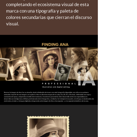
completando el ecosistema visual de esta
marca con una tipografía y paleta de
colores secundarias que cierran el discurso
visual.
Recrear la imagen de Ana fue un desafío, dada la limitación de tener una sola fotografía disponible: una niña en su primera
comunión. A partir de esa imagen, se exploró a Ana en diversas etapas de su vida (16, 20, 25 y 30 años), vistiéndola con ropa y
accesorios de época, adaptados al estilo internacional y al contexto panameño. Este desarrollo contó con especialistas en
desarrollo con inteligencia artificial, profesionales de la fotografía y el diseño. Se trabajó el encuadre, el enfoque, la iluminación, los
contrastes, el color y retoques digitales, integrando así la imagen de Ana a los espacios y a la especial atmósfera de la casa.